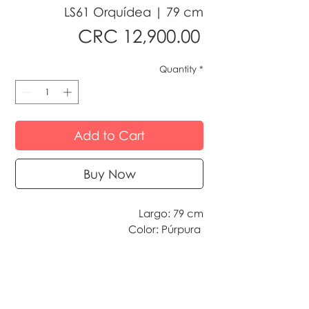
LS61 Orquídea | 79 cm
Price
CRC 12,900.00
Quantity
*
Add to Cart
Buy Now
Largo: 79 cm
Color: Púrpura
Tan bellas como las naturales